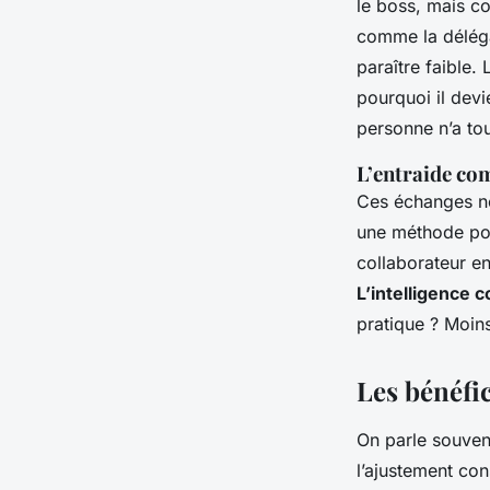
le boss, mais c
comme la délégat
paraître faible.
pourquoi il devi
personne n’a to
L’entraide co
Ces échanges ne
une méthode pou
collaborateur en
L’intelligence c
pratique ? Moins
Les bénéfi
On parle souven
l’ajustement con