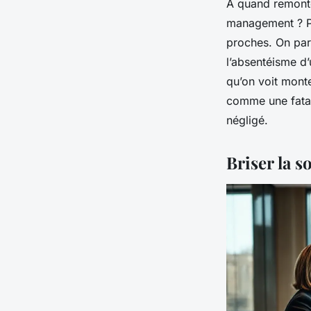
À quand remonte 
management ? Pa
proches. On par
l’absentéisme d’
qu’on voit monte
comme une fatali
négligé.
Briser la s