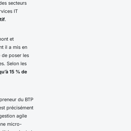
des secteurs
rvices IT
if
.
mont et
 il a mis en
e de poser les
s. Selon les
qu’à 15 % de
repreneur du BTP
est précisément
gestion agile
une micro-