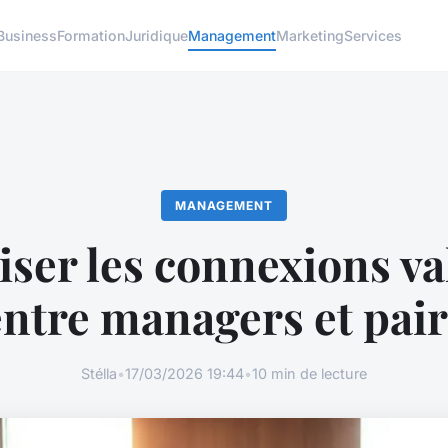
Business
Formation
Juridique
Management
Marketing
Services
MANAGEMENT
iser les connexions va
entre managers et pair
Stélla
•
17/03/2026 19:44
•
10 min de lecture