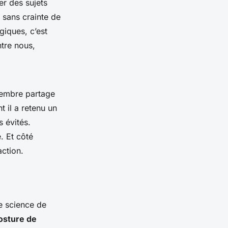
r des sujets
 sans crainte de
giques, c’est
ntre nous,
membre partage
 il a retenu un
s évités.
. Et côté
action.
e science de
osture de