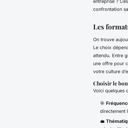
entreprise ? Cel
confrontation s
Les format
On trouve aujour
Le choix dépend 
attendu. Entre g
une offre pour c
votre culture d’e
Choisir le bo
Voici quelques c
🎯
Fréquenc
directement l
💼
Thématiq