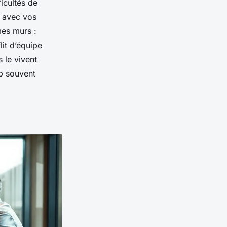
icultés de
 avec vos
mes murs :
lit d’équipe
 le vivent
op souvent