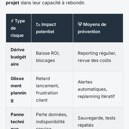
projet
dans leur capacité à rebondir.
⚡ Type
📉 Impact
💡 Moyens de
de
potentiel
prévention
risque
Dérive
Baisse ROI,
Reporting régulier,
budgét
blocages
revue des coûts
aire
Glisse
Retard
Alertes
ment
lancement,
automatiques,
plannin
frustration
replanning itératif
g
client
Panne
Perte données,
Sauvegarde, tests
techni
indisponibilité
répétés
que
service