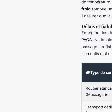
de température s
froid
rompue une 
s’assurer que le
Délais et fiabi
En région, les d
PACA. Nationale
passage. La fiab
- un colis mal c
🚛 Type de ser
Routier standa
(Messagerie)
Transport déd