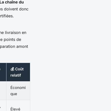
La chaîne du
ses doivent donc
tifiées.
ne livraison en
e points de
éparation amont
e
💰 Coût
relatif
Économi
que
,
Élevé