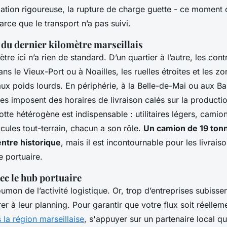
ation rigoureuse, la rupture de charge guette - ce moment c
arce que le transport n’a pas suivi.
 du dernier kilomètre marseillais
ètre ici n’a rien de standard. D’un quartier à l’autre, les con
ns le Vieux-Port ou à Noailles, les ruelles étroites et les z
 aux poids lourds. En périphérie, à la Belle-de-Mai ou aux B
les imposent des horaires de livraison calés sur la producti
lotte hétérogène est indispensable : utilitaires légers, camio
icules tout-terrain, chacun a son rôle.
Un camion de 19 tonn
entre historique
, mais il est incontournable pour les livrais
 portuaire.
ec le hub portuaire
oumon de l’activité logistique. Or, trop d’entreprises subissen
grer à leur planning. Pour garantir que votre flux soit réelle
la région marseillaise
, s'appuyer sur un partenaire local qui