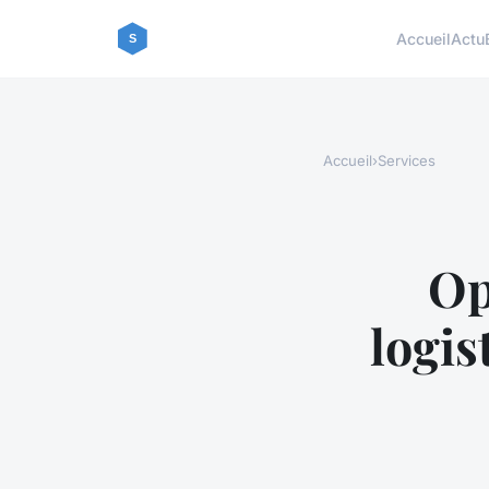
Accueil
Actu
Accueil
›
Services
Op
logis