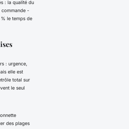
 : la qualité du
de commande -
0 % le temps de
ises
rs : urgence,
is elle est
trôle total sur
vent le seul
ionnette
cter des plages