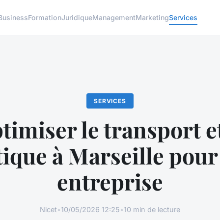
Business
Formation
Juridique
Management
Marketing
Services
SERVICES
timiser le transport et
tique à Marseille pour
entreprise
Nicet
•
10/05/2026 12:25
•
10 min de lecture