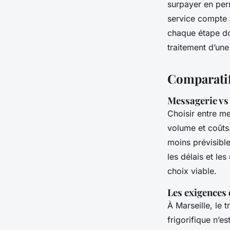
surpayer en per
service compte 
chaque étape do
traitement d’u
Comparatif
Messagerie vs
Choisir entre m
volume et coûts.
moins prévisible
les délais et le
choix viable.
Les exigences 
À Marseille, le 
frigorifique n’es