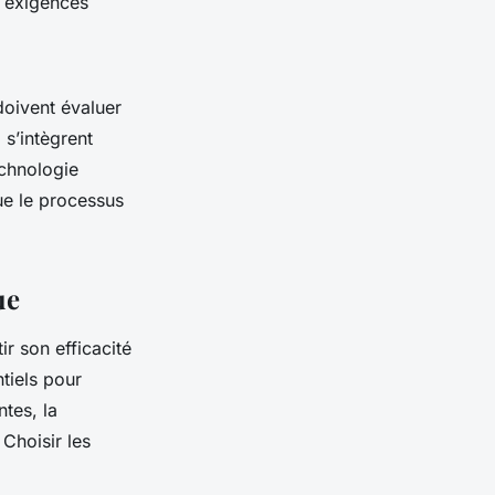
s exigences
doivent évaluer
 s’intègrent
echnologie
ue le processus
ue
r son efficacité
tiels pour
ntes, la
 Choisir les