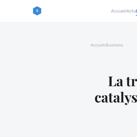
Accueil
Actu
Accueil
›
Business
La t
cataly