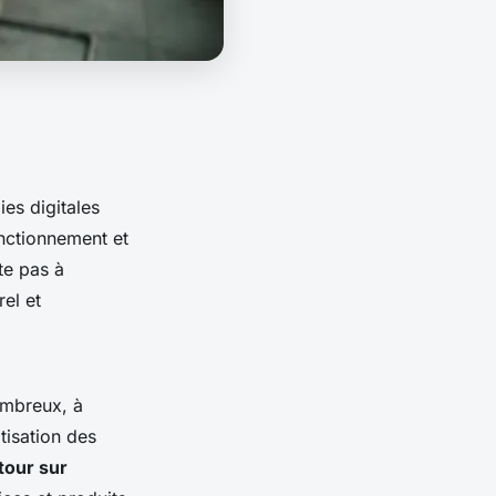
es digitales
nctionnement et
te pas à
el et
ombreux, à
tisation des
tour sur