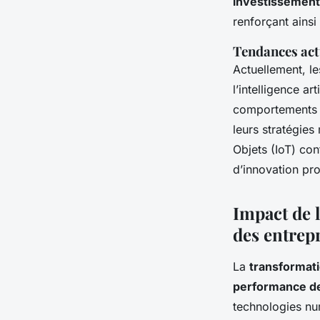
investissement
renforçant ainsi 
Tendances act
Actuellement, l
l’intelligence art
comportements d
leurs stratégies
Objets (IoT) con
d’innovation pro
Impact de 
des entrep
La
transformat
performance de
technologies nu