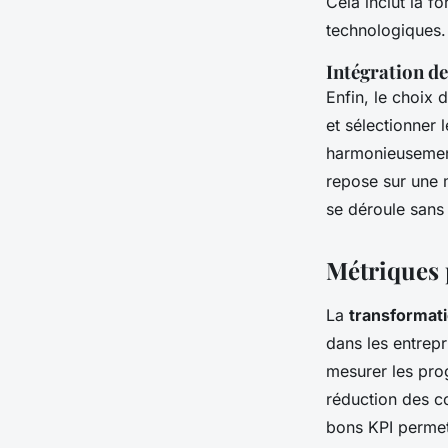
Cela inclut la 
technologiques.
Intégration de
Enfin, le choix 
et sélectionner 
harmonieusement
repose sur une 
se déroule sans 
Métriques 
La
transformat
dans les entrep
mesurer les prog
réduction des coû
bons KPI permet 