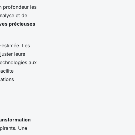
en profondeur les
nalyse et de
ves précieuses
s-estimée. Les
uster leurs
 technologies aux
cilite
mations
ransformation
pirants. Une