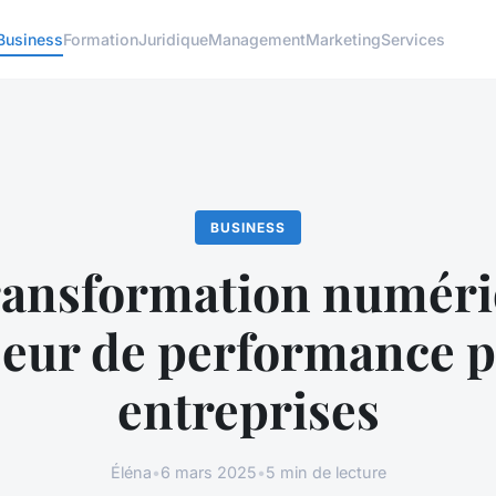
Business
Formation
Juridique
Management
Marketing
Services
BUSINESS
ransformation numéri
seur de performance p
entreprises
Éléna
•
6 mars 2025
•
5 min de lecture