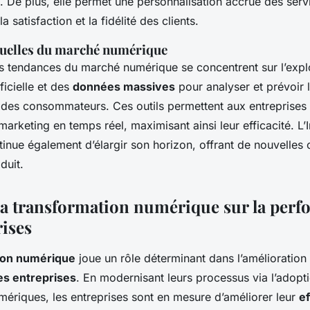
. De plus, elle permet une personnalisation accrue des servi
la satisfaction et la fidélité des clients.
uelles du marché numérique
es tendances du marché numérique se concentrent sur l’explo
ificielle et des
données massives
pour analyser et prévoir 
es consommateurs. Ces outils permettent aux entreprises 
 marketing en temps réel, maximisant ainsi leur efficacité. L’
tinue également d’élargir son horizon, offrant de nouvelles 
duit.
la transformation numérique sur la per
rises
ion numérique
joue un rôle déterminant dans l’amélioration 
s entreprises
. En modernisant leurs processus via l’adopt
mériques, les entreprises sont en mesure d’améliorer leur
ef