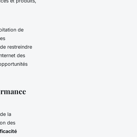
ces et produits,
itation de
les
de restreindre
Internet des
opportunités
formance
de la
ion des
ficacité