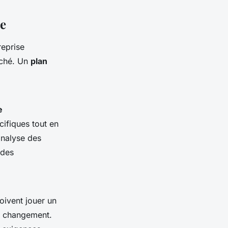
ue
reprise
rché. Un
plan
e
écifiques tout en
nalyse des
 des
ivent jouer un
au changement.