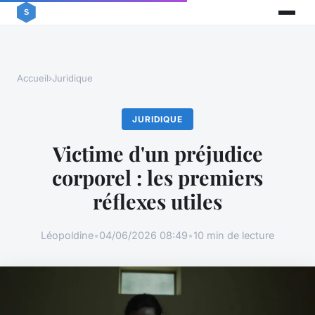
Accueil
›
Juridique
JURIDIQUE
Victime d'un préjudice
corporel : les premiers
réflexes utiles
Léopoldine
•
04/06/2026 08:49
•
10 min de lecture