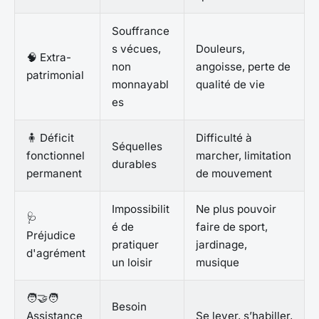
Souffrance
s vécues,
Douleurs,
🧠 Extra-
non
angoisse, perte de
patrimonial
monnayabl
qualité de vie
es
🧍 Déficit
Difficulté à
Séquelles
fonctionnel
marcher, limitation
durables
permanent
de mouvement
Impossibilit
Ne plus pouvoir
🩺
é de
faire de sport,
Préjudice
pratiquer
jardinage,
d'agrément
un loisir
musique
🧑‍🤝‍🧑
Besoin
Assistance
Se lever, s’habiller,