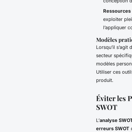
conception 
Ressources 
exploiter pl
l’appliquer c
Modèles prat
Lorsqu’il s’agi
secteur spécifi
modèles personn
Utiliser ces outi
produit.
Éviter les 
SWOT
L’
analyse SWO
erreurs SWOT
c