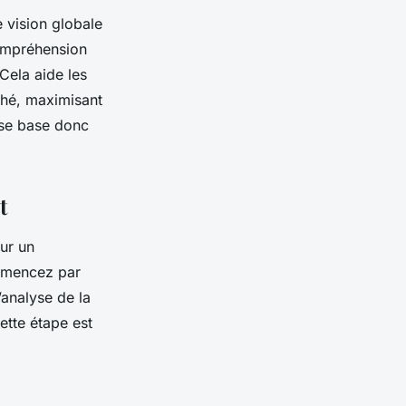
e vision globale
compréhension
Cela aide les
hé, maximisant
s se base donc
t
our un
ommencez par
’analyse de la
ette étape est