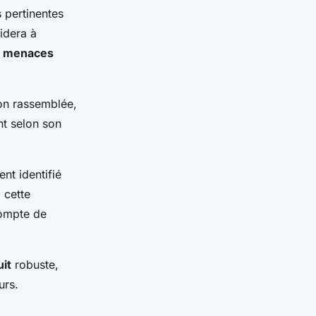
pertinentes
idera à
t
menaces
ion rassemblée,
nt selon son
nt identifié
 cette
compte de
uit
robuste,
urs.