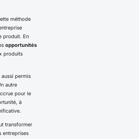
ette méthode
entreprise
e produit. En
es
opportunités
ux produits
 aussi permis
Un autre
accrue pour le
tunité, à
ficative.
t transformer
 entreprises