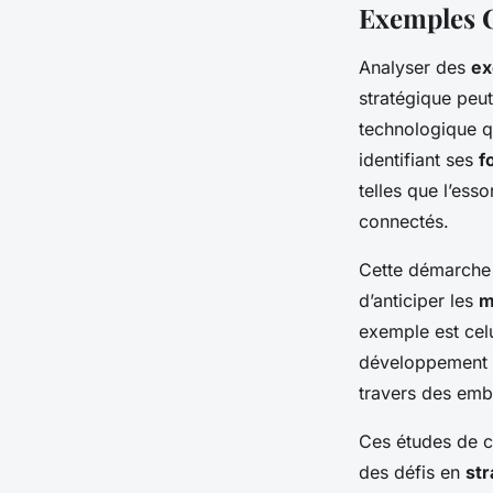
Exemples C
Analyser des
ex
stratégique peu
technologique qu
identifiant ses
f
telles que l’esso
connectés.
Cette démarche 
d’anticiper les
m
exemple est celu
développement 
travers des emba
Ces études de c
des défis en
st