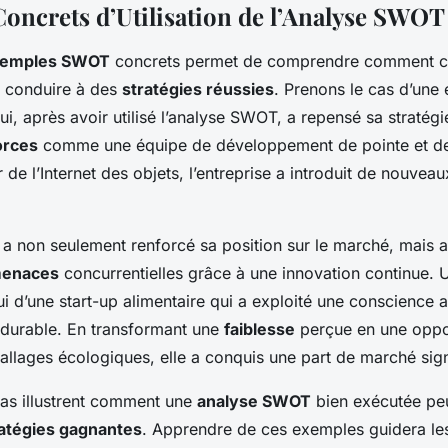
oncrets d’Utilisation de l’Analyse SWOT
emples SWOT
concrets permet de comprendre comment c
t conduire à des
stratégies réussies
. Prenons le cas d’une 
i, après avoir utilisé l’analyse SWOT, a repensé sa stratégi
orces
comme une équipe de développement de pointe et d
r de l’Internet des objets, l’entreprise a introduit de nouvea
a non seulement renforcé sa position sur le marché, mais a
enaces
concurrentielles grâce à une innovation continue. 
i d’une start-up alimentaire qui a exploité une conscience 
durable. En transformant une
faiblesse
perçue en une oppor
llages écologiques, elle a conquis une part de marché signi
as illustrent comment une
analyse SWOT
bien exécutée peu
ratégies gagnantes
. Apprendre de ces exemples guidera les