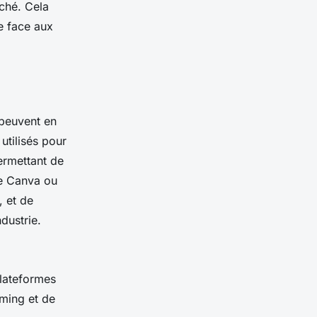
rché. Cela
e face aux
peuvent en
tilisés pour
ermettant de
me Canva ou
, et de
dustrie.
plateformes
rming et de