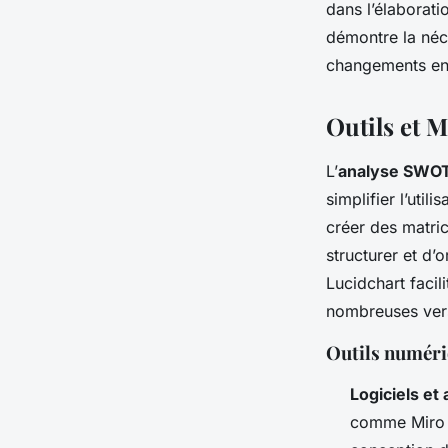
dans l’élaborati
démontre la néce
changements en
Outils et 
L’
analyse SWO
simplifier l’utili
créer des matric
structurer et d
Lucidchart facil
nombreuses vers
Outils numér
Logiciels et 
comme Miro e