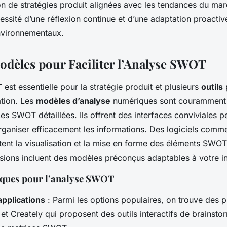
on de stratégies produit alignées avec les tendances du ma
ssité d’une réflexion continue et d’une adaptation proactiv
vironnementaux.
Modèles pour Faciliter l’Analyse SWOT
T
est essentielle pour la stratégie produit et plusieurs
outils
sation. Les
modèles d’analyse
numériques sont couramment u
es SWOT détaillées. Ils offrent des interfaces conviviales p
’organiser efficacement les informations. Des logiciels com
itent la visualisation et la mise en forme des éléments SWOT
ions incluent des modèles préconçus adaptables à votre in
iques pour l’analyse SWOT
applications
: Parmi les options populaires, on trouve des 
t Creately qui proposent des outils interactifs de brainsto