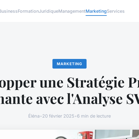
Business
Formation
Juridique
Management
Marketing
Services
MARKETING
opper une Stratégie P
ante avec l'Analyse
Éléna
•
20 février 2025
•
6 min de lecture