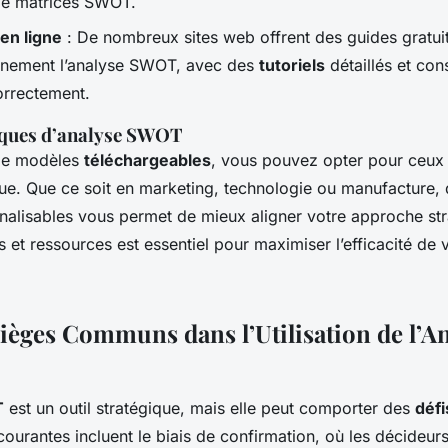
de matrices SWOT.
en ligne
: De nombreux sites web offrent des guides gratuit
einement l’analyse SWOT, avec des
tutoriels
détaillés et con
orrectement.
iques d’analyse SWOT
t de modèles
téléchargeables
, vous pouvez opter pour ceux
que. Que ce soit en marketing, technologie ou manufacture,
alisables vous permet de mieux aligner votre approche str
ls et ressources est essentiel pour maximiser l’efficacité de 
Pièges Communs dans l’Utilisation de l’A
T
est un outil stratégique, mais elle peut comporter des
défi
ourantes incluent le biais de confirmation, où les décideurs