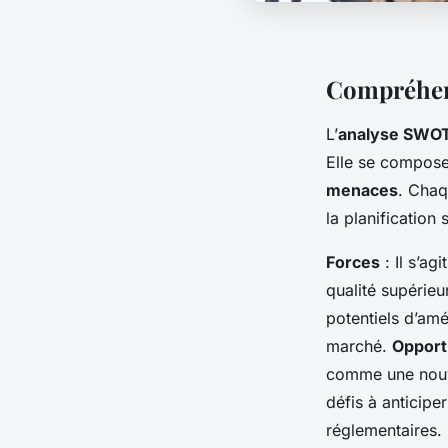
Compréhen
L’
analyse SWO
Elle se compose
menaces
. Chaq
la planification 
Forces
: Il s’ag
qualité supérieu
potentiels d’am
marché.
Opport
comme une nouv
défis à anticip
réglementaires.