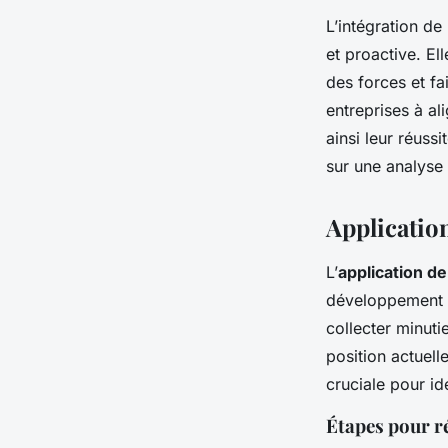
L’intégration de
et proactive. El
des forces et fa
entreprises à al
ainsi leur réuss
sur une analys
Applicatio
L’
application d
développement d
collecter minuti
position actuell
cruciale pour id
Étapes pour r